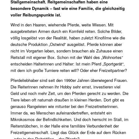
Stallgemeinschaft. Reitgemeinschaften haben eine
besondere Dynamik – fast wie eine Familie, die gleichzeitig
voller Reibungspunkte ist.
Wind in den Haaren, wiehernde Pferde, weite Wiesen. Mit
ausgebreiteten Armen durch ein Kornfeld reiten. Solche Bilder,
völlig losgelöst von der Realität, haben zuletzt Kinofilme wie die
deutsche Produktion „Ostwind“ ausgelöst. Pferde können aber
nicht im Vorgarten leben, sondern brauchen als Zuhause einen
Reitstall mit eigener Box. Schon mit der Wahl des „Wohnortes“
entscheiden Halterinnen und Halter: Ist mein Pferd „Sportgerät“,
mit dem ich große Turniere reiten will? Oder eher Freizeitpartner?
Pferdeliebhaber sind seit den 1990er Jahren überwiegend Frauen.
Die Reiterinnen nehmen ihr Hobby sehr ernst, investieren viel
Geld und noch mehr Zeit, um den Pferden gerecht zu werden. Die
Tiere leben oft naturnah draußen in kleinen Herden. Dort gibt es
genauso Rangeleien wie mitunter bei den Freizeitreiterinnen.
Immer da, wo Menschen aufeinandertreffen, entsteht ein
Mikrokosmos der Befindlichkeiten. Und doch herrscht im Stall, im
Reiterstübchen, in der Halle eine familiäre Verbundenheit der
Freizeitgemeinschaft. Liegt das Glück der Erde auf dem Rücken
– oder in den Reitställen – der Pferde?