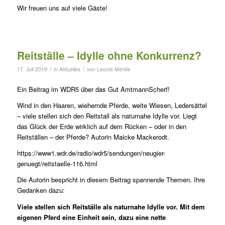
Wir freuen uns auf viele Gäste!
Reitställe – Idylle ohne Konkurrenz?
/
/
17. Juli 2019
in
Aktuelles
von
Leonie Merkle
Ein Beitrag im WDR5 über das Gut AmtmannScherf!
Wind in den Haaren, wiehernde Pferde, weite Wiesen, Ledersättel
– viele stellen sich den Reitstall als naturnahe Idylle vor. Liegt
das Glück der Erde wirklich auf dem Rücken – oder in den
Reitställen – der Pferde? Autorin Maicke Mackerodt.
https://www1.wdr.de/radio/wdr5/sendungen/neugier-
genuegt/reitstaelle-116.html
Die Autorin bespricht in diesem Beitrag spannende Themen. Ihre
Gedanken dazu:
Viele stellen sich Reitställe als naturnahe Idylle vor. Mit dem
eigenen Pferd eine Einheit sein, dazu eine nette