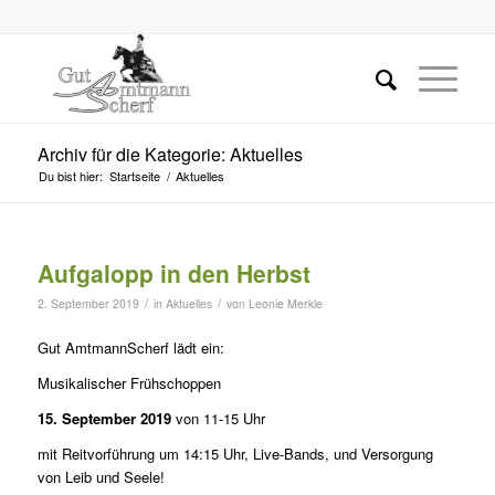
Archiv für die Kategorie: Aktuelles
Du bist hier:
Startseite
/
Aktuelles
Aufgalopp in den Herbst
/
/
2. September 2019
in
Aktuelles
von
Leonie Merkle
Gut AmtmannScherf lädt ein:
Musikalischer Frühschoppen
15. September 2019
von 11-15 Uhr
mit Reitvorführung um 14:15 Uhr, Live-Bands, und Versorgung
von Leib und Seele!